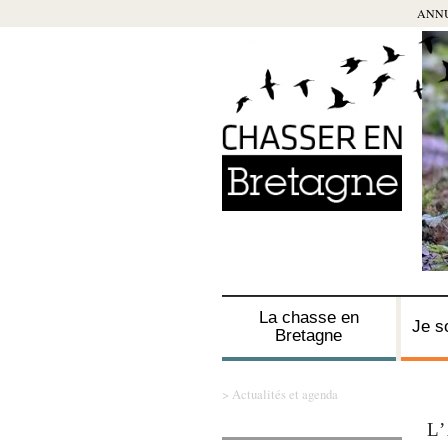
ANN
La chasse en
Je s
Bretagne
LES CHASSEURS
OBTENIR LE
RÈGLES
GESTION DE LA
DÉGÂTS DE GRAND
FAUNE SA
LA CHASS
BATTUE
PROTECTI
DÉGÂTS N
> Actualités et agenda
ET LEURS
PERMIS DE
GÉNÉRALES
FAUNE
GIBIER
CHASSAB
ACCOMPA
HABITATS
SOUMIS À
FÉDÉRATIONS
CHASSER
L’INDEMNI
L