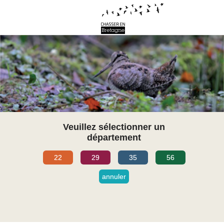
Veuillez sélectionner un
département
22
29
35
56
annuler