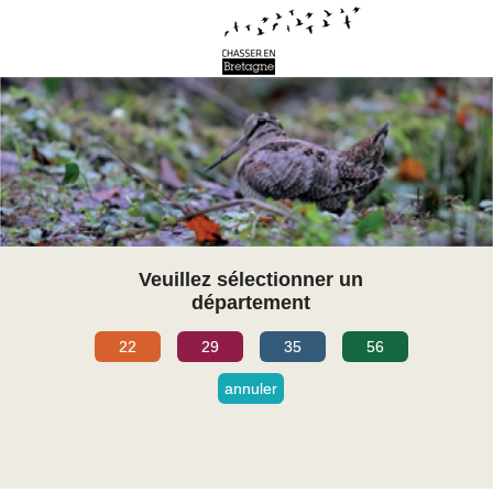
Veuillez sélectionner un
département
22
29
35
56
annuler