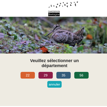
Veuillez sélectionner un
département
22
29
35
56
annuler