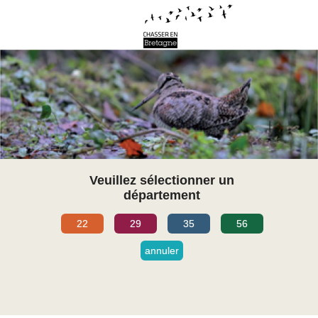
Veuillez sélectionner un
département
22
29
35
56
annuler