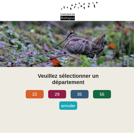
Veuillez sélectionner un
département
22
29
35
56
annuler