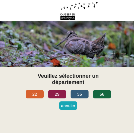
Veuillez sélectionner un
département
22
29
35
56
annuler