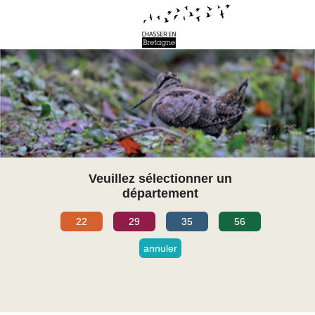
Veuillez sélectionner un
département
22
29
35
56
annuler