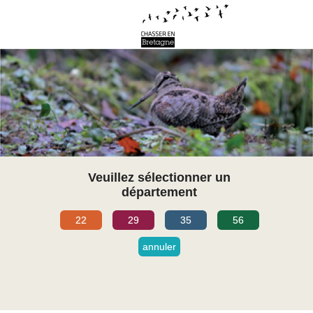
Veuillez sélectionner un
département
22
29
35
56
annuler