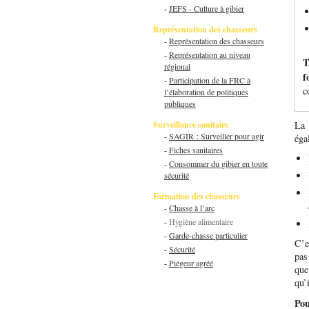
-
JEFS - Culture à gibier
Représentation des chasseurs
-
Représentation des chasseurs
-
Représentation au niveau
T
régional
f
-
Participation de la FRC à
c
l’élaboration de politiques
publiques
Surveillance sanitaire
La 
-
SAGIR : Surveiller pour agir
éga
-
Fiches sanitaires
-
Consommer du gibier en toute
sécurité
Formation des chasseurs
-
Chasse à l’arc
-
Hygiène alimentaire
-
Garde-chasse particulier
C’e
-
Sécurité
pas
-
Piégeur agréé
que
qu’
Pou