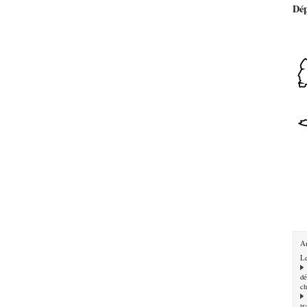
Dé
Ar
Le
dé
ch
tr