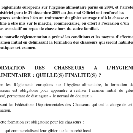
Autres chasse
 règlements européens sur l’hygiène alimentaire parus en 2004, et l’arrêté
Validation
petit gibier
istériel paru le 29 décembre 2009 au Journal Officiel ont renforcé les
Représentation des
Assurance
ages
Chasse à tir 
Volet permanent du
gences sanitaires liées au traitement du gibier sauvage tué à la chasse et
 c’est ?
 chasseurs
Comment les limiter ?
Réserves naturelles
Le comportement du
Que faire de l’animal
SAGIR : Surv
chasseurs
e
gibier
permis
Le bocage
Programme régional
Communes limitrophes
chasseur
blessé ou tué ?
agir
tiné à être mis sur le marché, commercialisé, ou offert à l’occasion d’un
hassables
Lire la suit
Lire la suit
oi
t et du
Régulation des animaux
Réserves de chasse et de
Représentation au niveau
"Agriculture et
Chasse au vo
Volet "validation
as associatif ou repas de chasse hors du cadre familial.
e
Lire la suite
Le littoral
classés nuisibles
faune sauvage
Conduite des usagers de
Ces dégâts sont-ils
Fiches sanita
édentaire
régional
Biodiversité"
annuelle"
la nature
indemnisés ?
Chasse à cou
Les landes
ature
Forêts domaniales
Consommer du
te nouvelle réglementation a précisé les conditions et les moyens d’effectu
Participation de la FRC à
CIPAN "Intercultures
Déclarez les dégâts
toute sécurit
ssables
Chasse à l’ar
Les marais
l’élaboration de politiques
xamen initial en définissant la formation des chasseurs qui seront habilité
WATER
faunistiques"
survenus lors de la
publiques
ois
ratiquer cet examen.
Les forêts
n Bern et
JEFS - Culture à gibier
collision
ORMATION DES CHASSEURS A L’HYGIEN
IMENTAIRE : QUELLE(S) FINALITE(S) ?
on les Règlements européens sur l’hygiène alimentaire, la formation d
sseurs est obligatoire pour apprendre à réaliser l’examen initial du gibi
ssé, permettant de distinguer « le normal du douteux ».
sont les Fédérations Départementales des Chasseurs qui ont la charge de cet
mation.
ette formation est obligatoire pour les chasseurs :
qui commercialisent leur gibier sur le marché local