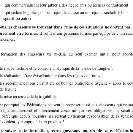
qui commercialisent leur gibier à des négociants ou ateliers de traitement
qui cèdent le gibier pour un repas de chasse ou un repas associatif (club
sportif ou autre)
ous les chasseurs se trouvant dans l’une de ces situations ne doivent pas
orcément être formés
. Il suffit d’une personne formée par équipe de chasseurs
oncernés.
formation des chasseurs va au-delà du seul examen initial pour abord
lement :
le risque trichine et le contrôle analytique de la viande de sanglier ;
la réalisation d’une éviscération « dans les règles de l’art » ;
les recommandations en matière de bonnes pratiques d’hygiène « après le co
de feu » ;
la mise en œuvre de la traçabilité.
st pourquoi les Fédérations peuvent la proposer aussi aux chasseurs qui ne so
 réglementairement et directement concernés par ces obligations, ne serait-
 parce que depuis toujours, ils restent civilement responsables de la venais
ils cèdent, y compris à leurs proches !
r suivre cette formation, renseignez-vous auprès de votre Fédérati