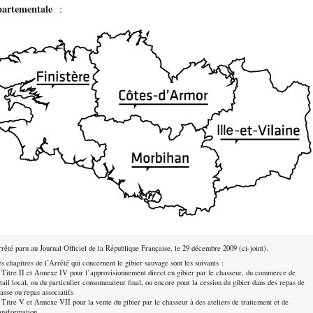
partementale
:
rêté paru au Journal Officiel de la République Française, le 29 décembre 2009 (ci-joint).
s chapitres de l’Arrêté qui concernent le gibier sauvage sont les suivants :
Titre II et Annexe IV pour l’approvisionnement direct en gibier par le chasseur, du commerce de
tail local, ou du particulier consommateur final, ou encore pour la cession du gibier dans des repas de
asse ou repas associatifs
Titre V et Annexe VII pour la vente du gibier par le chasseur à des ateliers de traitement et de
ansformation.