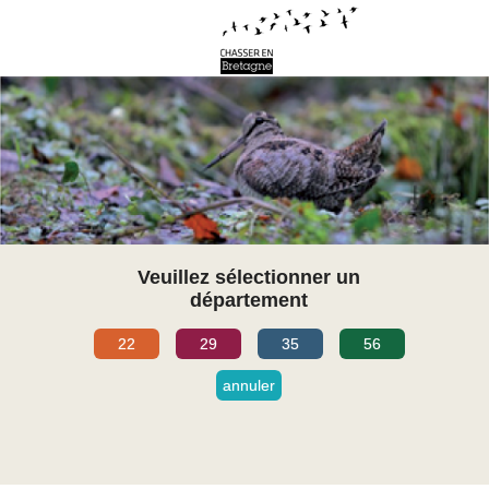
Veuillez sélectionner un
département
22
29
35
56
annuler