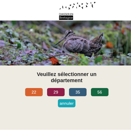
Veuillez sélectionner un
département
22
29
35
56
annuler