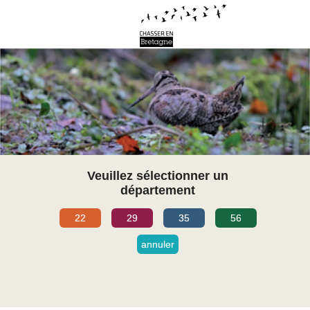
Veuillez sélectionner un
département
22
29
35
56
annuler