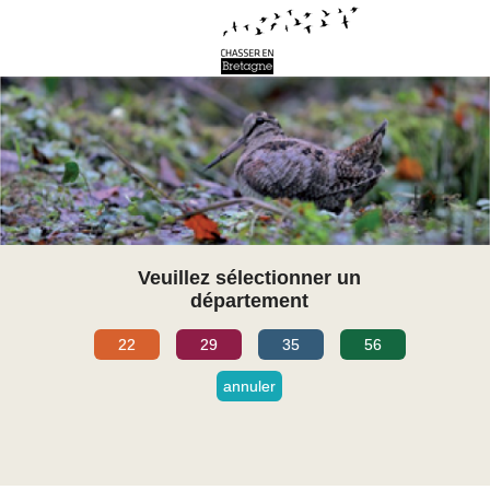
Veuillez sélectionner un
département
22
29
35
56
annuler