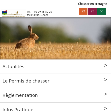
Chasser en bretagne
22
29
56
Tél. :
02 99 45 50 20
fdc35@fdc35.com
Actualités
Le Permis de chasser
Règlementation
Infos Pratique