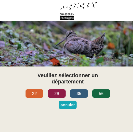
Veuillez sélectionner un
département
22
29
35
56
annuler