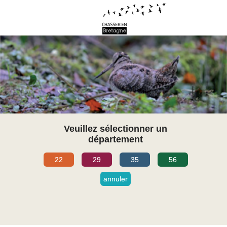
Veuillez sélectionner un
département
22
29
35
56
annuler