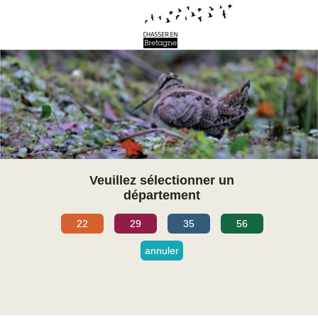
Veuillez sélectionner un
département
22
29
35
56
annuler