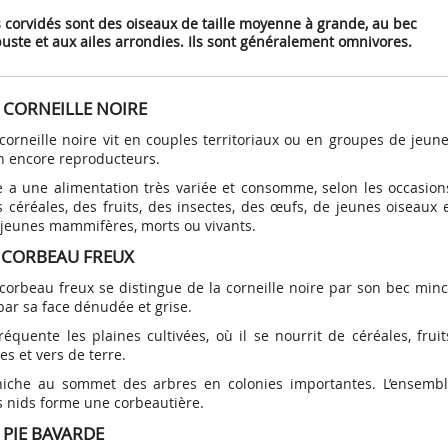
Autres chas
 corvidés sont des oiseaux de taille moyenne à grande, au bec
Validation
petit gibier
uste et aux ailes arrondies.
Ils sont généralement omnivores.
Représentation des
Assurance
uvages
Chasse à ti
Volet permanent du
e c’est ?
des
Comment les limiter ?
Réserves naturelles
Le comportement du
Que faire de l’animal
SAGIR : Surv
chasseurs
te
gibier
permis
Le bocage
Programme régional
Communes
chasseur
blessé ou tué ?
agir
chassables
loi
Régulation des
Réserves de chasse et
Lire la sui
Lire la sui
Représentation au
"Agriculture et
limitrophes
Chasse au v
Volet "validation
te
Le littoral
Lire la suite
tit et du
animaux classés
de faune sauvage
Conduite des usagers
Ces dégâts sont-ils
Fiches sanit
 sédentaire
niveau régional
 CORNEILLE NOIRE
Biodiversité"
annuelle"
nuisibles
de la nature
indemnisés ?
Chasse à co
Les landes
Forêts domaniales
Consommer 
Participation de la FRC
CIPAN "Intercultures
 nature
Déclarez les dégâts
en toute sé
assables
Chasse à l’a
corneille noire vit en couples territoriaux ou en groupes de jeun
Les marais
à l’élaboration de
faunistiques"
survenus lors de la
politiques publiques
n encore reproducteurs.
 WATER
 bois
Les forêts
JEFS - Culture à gibier
collision
an Bern et
e a une alimentation très variée et consomme, selon les occasion
 céréales, des fruits, des insectes, des œufs, de jeunes oiseaux 
 jeunes mammifères, morts ou vivants.
 CORBEAU FREUX
corbeau freux se distingue de la corneille noire par son bec min
par sa face dénudée et grise.
fréquente les plaines cultivées, où il se nourrit de céréales, fruit
es et vers de terre.
 niche au sommet des arbres en colonies importantes. L’ensemb
s nids forme une corbeautière.
 PIE BAVARDE