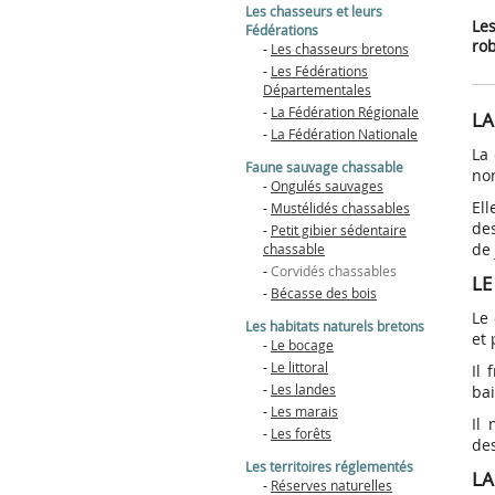
Les chasseurs et leurs
Les
Hors chasse
Fédérations
rob
-
Les chasseurs bretons
A la chasse
Ongulés sa
L’indemnisation :
L’examen du permis
Les relations forêt-
Qu’est ce qu
Fondation 
-
Les Fédérations
Conditions de tir
Lire la sui
comment ? pour qui ?
Les chasseurs bretons
cervidés (Economie-
chasseurs
Mustélidés 
Départementales
Modalités générales
Mode d’emp
Acteurs-Gestion) - les
Procédure
Les Fédérations
Lire la sui
Etangs du Pe
Petit gibier
-
La Fédération Régionale
Inscription
LA
Cahiers Cynégétiques
d’indemnisation
Départementales
Grand Loc’h
chassable
-
La Fédération Nationale
T.1
Epreuve pratique
La Fédération
Animations
Corvidés ch
La 
Atlas des mammifères
Régionale
Epreuve théorique
Faune sauvage chassable
no
Programme
terrestres de Bretagne
Bécasse des
-
Ongulés sauvages
La Fédération
Landes de L
GIC du Sulon
Nationale
Ell
-
Mustélidés chassables
Magoar
Suivi des espèces
des
-
Petit gibier sédentaire
gibier
de
chassable
Gestion des effectifs
-
Corvidés chassables
LE
Suivis approfondis
-
Bécasse des bois
Le 
Les habitats naturels bretons
et 
-
Le bocage
-
Le littoral
Il 
-
Les landes
bai
-
Les marais
Il
-
Les forêts
de
Les territoires réglementés
LA
-
Réserves naturelles