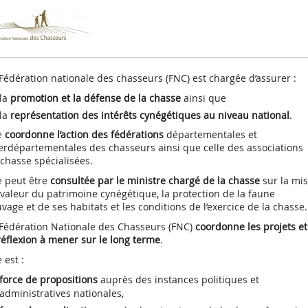
Autres chas
Validation
petit gibier
Représentation des
Assurance
uvages
Chasse à ti
Volet permanent du
e c’est ?
des
Comment les limiter ?
Réserves naturelles
Le comportement du
Que faire de l’animal
SAGIR : Surv
chasseurs
te
gibier
permis
Le bocage
Programme régional
Communes
chasseur
blessé ou tué ?
agir
chassables
loi
Régulation des
Réserves de chasse et
Lire la sui
Lire la sui
Représentation au
"Agriculture et
limitrophes
Chasse au v
Volet "validation
te
Le littoral
Lire la suite
tit et du
animaux classés
de faune sauvage
Conduite des usagers
Ces dégâts sont-ils
Fiches sanit
 sédentaire
niveau régional
Biodiversité"
annuelle"
Fédération nationale des chasseurs (FNC) est chargée d’assurer :
nuisibles
de la nature
indemnisés ?
Chasse à co
Les landes
Forêts domaniales
Consommer 
Participation de la FRC
CIPAN "Intercultures
 nature
Déclarez les dégâts
en toute sé
assables
Chasse à l’a
la
promotion et la défense de la chasse
ainsi que
Les marais
à l’élaboration de
faunistiques"
survenus lors de la
politiques publiques
 WATER
 bois
Les forêts
JEFS - Culture à gibier
collision
la
représentation des intérêts cynégétiques au niveau national
.
an Bern et
e
coordonne l’action des fédérations
départementales et
erdépartementales des chasseurs ainsi que celle des associations
chasse spécialisées.
e peut être
consultée par le ministre chargé de la chasse
sur la mi
valeur du patrimoine cynégétique, la protection de la faune
vage et de ses habitats et les conditions de l’exercice de la chasse.
 Fédération Nationale des Chasseurs (FNC)
coordonne les projets et
réflexion à mener sur le long terme
.
e est :
force de propositions
auprès des instances politiques et
administratives nationales,