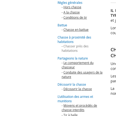
Règles générales
Hors chasse
-
Hors chasse
IL
-
A la chasse
A la chasse
Ongulés sa
L’indemnisation :
TY
L’examen du permis
Les relations forêt-
Qu’est ce qu
Fondation 
-
Conditions de tir
Conditions de tir
Lire la sui
comment ? pour qui ?
Les chasseurs bretons
cervidés (Economie-
chasseurs
et 
Mustélidés 
Modalités générales
Mode d’emp
Acteurs-Gestion) - les
Procédure
Les Fédérations
Battue
Lire la sui
Etangs du Pe
Petit gibier
Inscription
Cahiers Cynégétiques
Lo
d’indemnisation
Départementales
Grand Loc’h
-
Chasse en battue
chassable
T.1
cou
Epreuve pratique
La Fédération
Animations
Corvidés ch
Atlas des mammifères
Chasse à proximité des
Régionale
Epreuve théorique
Programme
terrestres de Bretagne
Bécasse des
habitations
La Fédération
-
Chasser près des
Landes de L
GIC du Sulon
Nationale
CH
Magoar
habitations
Suivi des espèces
CH
gibier
Partageons la nature
Gestion des effectifs
-
Le comportement du
Un
chasseur
Suivis approfondis
co
-
Conduite des usagers de la
Le
nature
par
Découvrir la chasse
La
-
Découvrir la chasse
no
L’utilisation des armes et
munitions
-
Moyens et procédés de
chasse interdits
-
Tir à balle