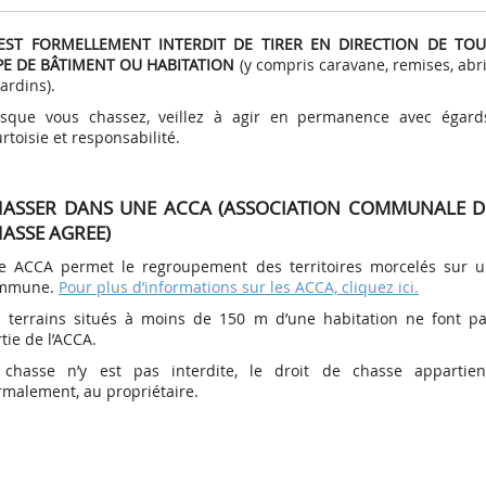
Autres chas
Validation
petit gibier
 EST FORMELLEMENT INTERDIT DE TIRER EN DIRECTION DE TOU
Représentation des
Assurance
uvages
Chasse à ti
Volet permanent du
PE DE BÂTIMENT OU HABITATION
(y compris caravane, remises, abr
e c’est ?
des
Comment les limiter ?
Réserves naturelles
Le comportement du
Que faire de l’animal
SAGIR : Surv
chasseurs
te
gibier
permis
Le bocage
Programme régional
Communes
chasseur
blessé ou tué ?
agir
jardins).
chassables
loi
Régulation des
Réserves de chasse et
Lire la sui
Lire la sui
Représentation au
"Agriculture et
limitrophes
Chasse au v
Volet "validation
te
Le littoral
Lire la suite
tit et du
animaux classés
de faune sauvage
Conduite des usagers
Ces dégâts sont-ils
Fiches sanit
 sédentaire
niveau régional
Biodiversité"
rsque vous chassez, veillez à agir en permanence avec égard
annuelle"
nuisibles
de la nature
indemnisés ?
Chasse à co
Les landes
Forêts domaniales
Consommer 
rtoisie et responsabilité.
Participation de la FRC
CIPAN "Intercultures
 nature
Déclarez les dégâts
en toute sé
assables
Chasse à l’a
Les marais
à l’élaboration de
faunistiques"
survenus lors de la
politiques publiques
 WATER
 bois
Les forêts
JEFS - Culture à gibier
collision
an Bern et
ASSER DANS UNE ACCA (ASSOCIATION COMMUNALE D
ASSE AGREE)
e ACCA permet le regroupement des territoires morcelés sur 
mmune.
Pour plus d’informations sur les ACCA, cliquez ici.
s terrains situés à moins de 150 m d’une habitation ne font p
tie de l’ACCA.
 chasse n’y est pas interdite, le droit de chasse appartien
rmalement, au propriétaire.