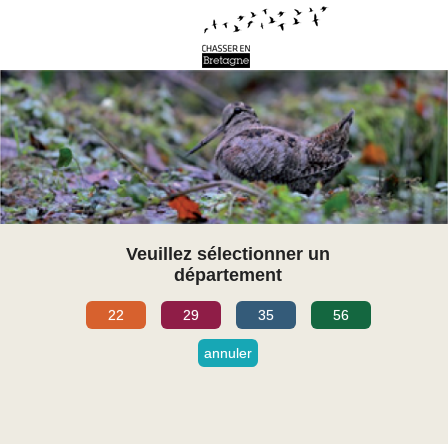
Veuillez sélectionner un
département
22
29
35
56
annuler