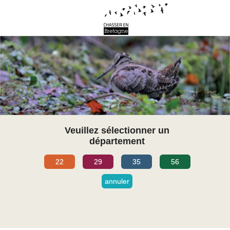
Veuillez sélectionner un
département
22
29
35
56
annuler