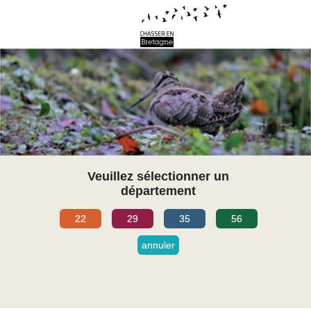
Veuillez sélectionner un
département
22
29
35
56
annuler