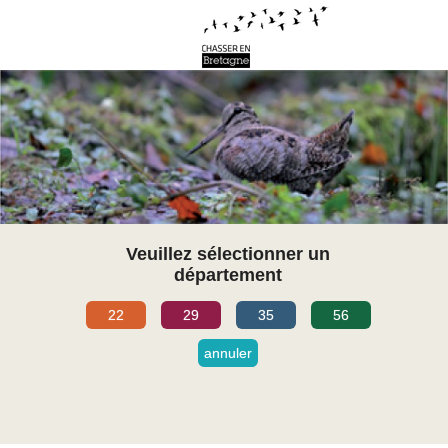
Veuillez sélectionner un
département
22
29
35
56
annuler