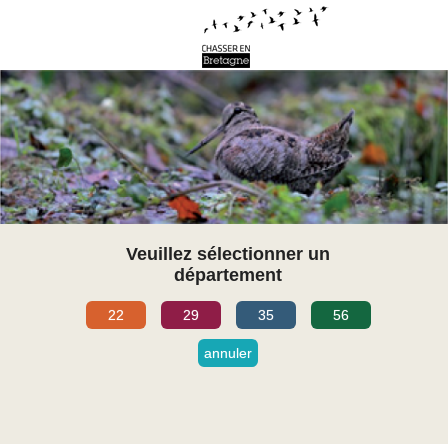
Veuillez sélectionner un
département
22
29
35
56
annuler