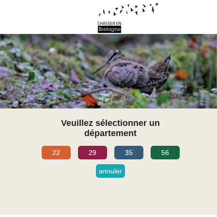
Veuillez sélectionner un
département
22
29
35
56
annuler