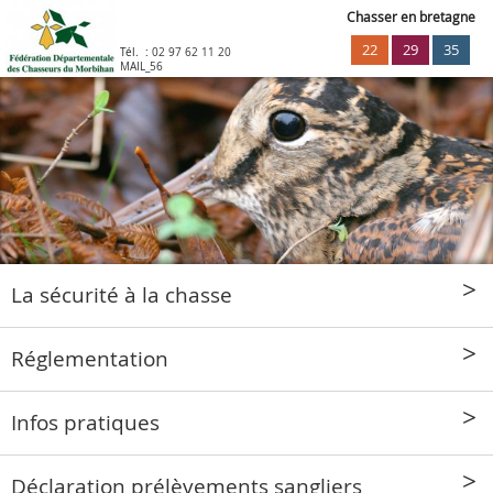
Chasser en bretagne
22
29
35
Tél. :
02 97 62 11 20
MAIL_56
La sécurité à la chasse
Réglementation
Infos pratiques
Déclaration prélèvements sangliers