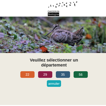
Veuillez sélectionner un
département
22
29
35
56
annuler