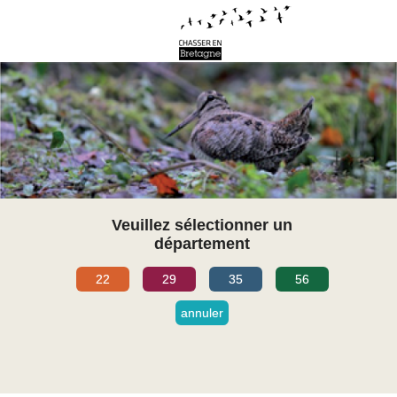
Veuillez sélectionner un
département
22
29
35
56
annuler