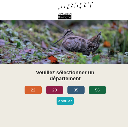
Veuillez sélectionner un
département
22
29
35
56
annuler