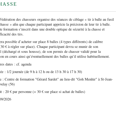
Lire la suite
Revue "Je chasse en
Arrêté ministériel du
La sécurité a
PREMIERS 
tir estival du sanglier en
BATTUE : 
QUE
Bilan des prélèvements
SUSCEPTIBLES
SAUVAGE
classés
e
e
HASSE
Morbihan"
28/06/2016 - 1er groupe
préoccupatio
D’ECHINO
Morbihan 2024
DE SIGNAL
D’OCCASIONNER
"lièvre" en ligne
chasseurs
ALVEOLAI
DES DÉGÂTS
Formation pour les
Arrêté ministériel du
Les prélèvements de
SECURITE :
LE RENARD
(ESOD)
d’un ball
responsables de battues
3/07/2019 - 2ème groupe
Les pièges en
sangliers
REGISTRE 
MORBIHAN
re
Fédération
EST OBLIG
Fédération des chasseurs organise des séances de ciblage « tir à balle au fusil
Demande d’autorisation
Pour devenir un piégeur
Les dégâts causés aux
Recrudescenc
en vue de la
Les battues
de chasser le sanglier du 1
e
La règlementation sur les
Lire la suite
Lire la suite
Lire la suit
chasse » afin que chaque participant apprécie la précision de leur tir à balle.
efficace, il faut...
cultures
humains de t
 biens et des
avril au 31 mai 2025
e
L’examen....
Les imprimés
armes est...
Sacs de vena
France
te formation s’inscrit dans une double optique de sécurité à la chasse et
Formation au piégeage du
Les dégâts non soumis à
Lire la suit
sociétés de c
Modalités générales
CAMERAS SUR LES
sanglier
indemnisation
ficacité des tirs.
Jalons
e
Demande de 
ARMES :
Inscription à l’examen du
Panneaux rout
SIREN/SIR
INTERDICTION
sera possible d’acheter sur place 8 balles (4 types différents) de calibre
Le piégeage
permis de chasser
signalisation
(30 € à régler sur place). Chaque participant devra se munir de son
Enregistreme
RAPPEL : LES
Attestation de meute
de battue
Les formations préalables
création, mod
CONDITIONS DE
il (déchargé et sous housse), de son permis de chasser validé pour la
à l’examen
Régulation du lapin de
mise à jour d
STOCKAGE ET DE
son en cours ainsi qu’éventuellement des balles qu’il utilise habituellement.
garenne
Memento poste de battue
association
TRANSPORT DES
ARMES DE CHASSE
Demande d’autorisation
res dates : cf. agenda
de destruction d’animaux
susceptibles
ée : 1/2 journée (de 9 h à 12 h ou de 13 h 30 à 17 h 30)
d’occasionner des dégâts
u : Centre de formation "Gérard Sardet" au lieu-dit "Goh Menhir" à St-Jean-
Demande d’autorisation
velay (56)
de tir estival du sanglier
en Morbihan 2022
t : 20 € par personne (+ 30 € sur place si achat de balles)
Le déterrage
09/2026