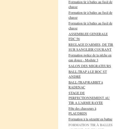
Formation tir à balles au fusil de
chasse
Formation tir à balles au fusil de
chasse
Formation tir à balles au fusil de
chasse
ASSEMBLEE GENERALE
FDC 56
REGLAGE D’ARMES, DE TIR
SUR SANGLIER COURANT
Formation police de la pêche en
eau douce - Module 3
SALON DES MIGRATEURS
BALL-TRAP à LE ROC ST
ANDRÉ
BALL-TRAP/RABBIT à
RADENAC
STAGE DE
PERFECTIONNEMENT AU
TIR A L’ARME RAYÉE
Fête des chasseurs à
PLAUDREN
Formation à la sécurité en battue
FORMATION TIR À BALLES