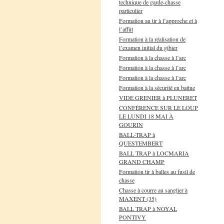
technique de garde-chasse
particulier
Formation au tir à l’approche et à
l’affût
Formation à la réalisation de
l’examen initial du gibier
Formation à la chasse à l’arc
Formation à la chasse à l’arc
Formation à la chasse à l’arc
Formation à la sécurité en battue
VIDE GRENIER à PLUNERET
CONFÉRENCE SUR LE LOUP
LE LUNDI 18 MAI À
GOURIN
BALL-TRAP à
QUESTEMBERT
BALL TRAP à LOCMARIA
GRAND CHAMP
Formation tir à balles au fusil de
chasse
Chasse à courre au sanglier à
MAXENT (35)
BALL TRAP à NOYAL
PONTIVY