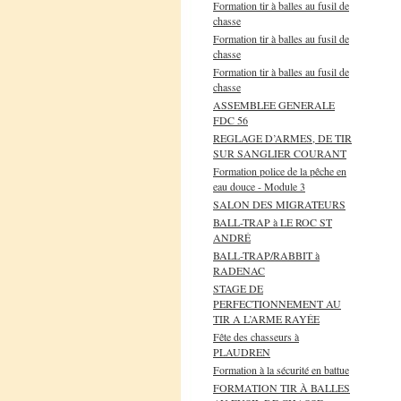
Formation tir à balles au fusil de
chasse
Formation tir à balles au fusil de
chasse
Formation tir à balles au fusil de
chasse
ASSEMBLEE GENERALE
FDC 56
REGLAGE D’ARMES, DE TIR
SUR SANGLIER COURANT
Formation police de la pêche en
eau douce - Module 3
SALON DES MIGRATEURS
BALL-TRAP à LE ROC ST
ANDRÉ
BALL-TRAP/RABBIT à
RADENAC
STAGE DE
PERFECTIONNEMENT AU
TIR A L’ARME RAYÉE
Fête des chasseurs à
PLAUDREN
Formation à la sécurité en battue
FORMATION TIR À BALLES