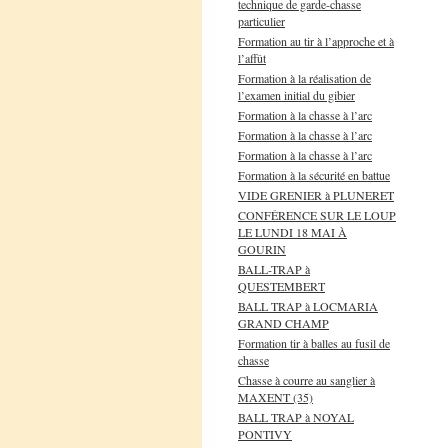
technique de garde-chasse
particulier
Formation au tir à l’approche et à
l’affût
Formation à la réalisation de
l’examen initial du gibier
Formation à la chasse à l’arc
Formation à la chasse à l’arc
Formation à la chasse à l’arc
Formation à la sécurité en battue
VIDE GRENIER à PLUNERET
CONFÉRENCE SUR LE LOUP
LE LUNDI 18 MAI À
GOURIN
BALL-TRAP à
QUESTEMBERT
BALL TRAP à LOCMARIA
GRAND CHAMP
Formation tir à balles au fusil de
chasse
Chasse à courre au sanglier à
MAXENT (35)
BALL TRAP à NOYAL
PONTIVY