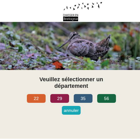
Veuillez sélectionner un
département
22
29
35
56
annuler