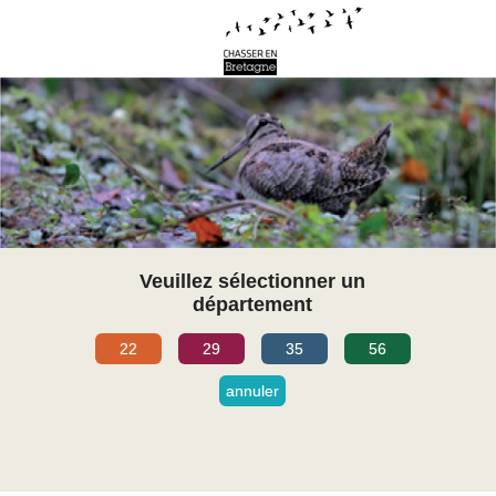
Veuillez sélectionner un
département
22
29
35
56
annuler