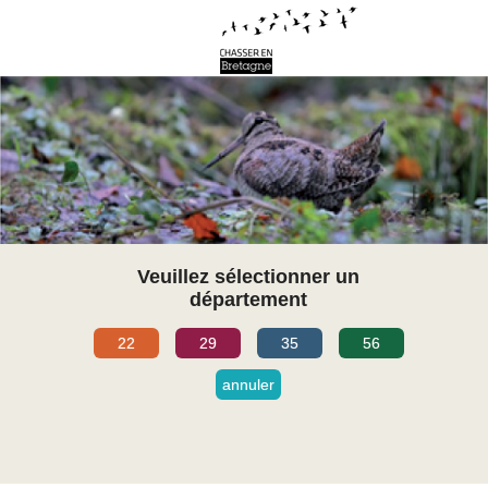
Veuillez sélectionner un
département
22
29
35
56
annuler