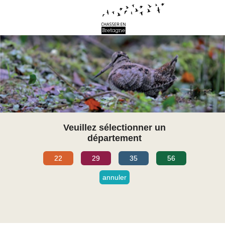
Veuillez sélectionner un
département
22
29
35
56
annuler