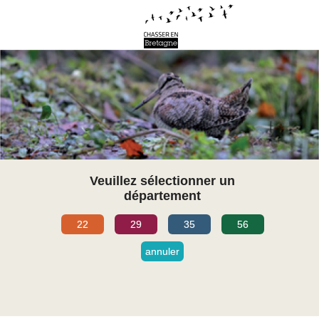
Veuillez sélectionner un
département
22
29
35
56
annuler