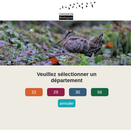
Veuillez sélectionner un
département
22
29
35
56
annuler