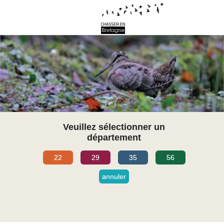
Veuillez sélectionner un
département
22
29
35
56
annuler