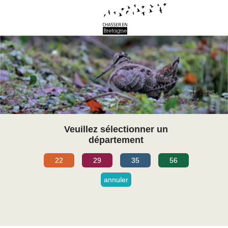
Veuillez sélectionner un
département
22
29
35
56
annuler