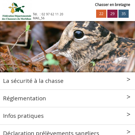
Chasser en bretagne
22
29
35
Tél. :
02 97 62 11 20
MAIL_56
La sécurité à la chasse
Réglementation
Infos pratiques
Déclaration prélèvements sangliers