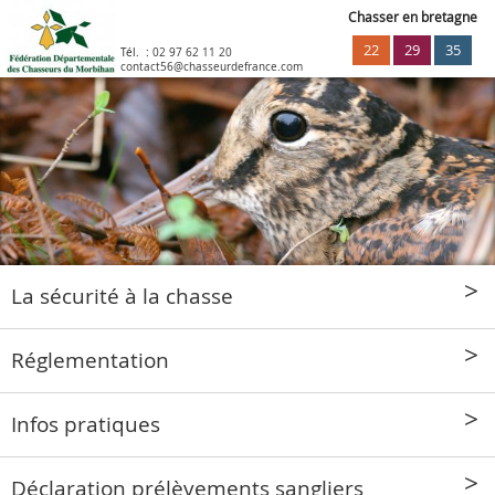
Chasser en bretagne
22
29
35
Tél. :
02 97 62 11 20
contact56@chasseurdefrance.com
La sécurité à la chasse
Réglementation
Infos pratiques
Déclaration prélèvements sangliers