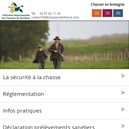
Chasser en bretagne
22
29
35
Tél. :
02 97 62 11 20
contact56@chasseurdefrance.com
La sécurité à la chasse
Réglementation
Infos pratiques
Déclaration prélèvements sangliers