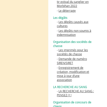
tir estival du sanglier en
Morbihan 2022
-
Le déterrage
Les dégâts
-
Les dégâts causés aux
cultures
-
Les dégâts non soumis à
indemnisation
Organisation des sociétés de
chasse
-
Les imprimés pour les
sociétés de chasse
-
Demande de numéro
SIREN/SIRET
-
Enregistrement de
création, modification et
mise à jour d’une
association
LA RECHERCHE AU SANG
-
LA RECHERCHE AU SANG :
PENSEZ-Y !
Organisation de concours de
chiens