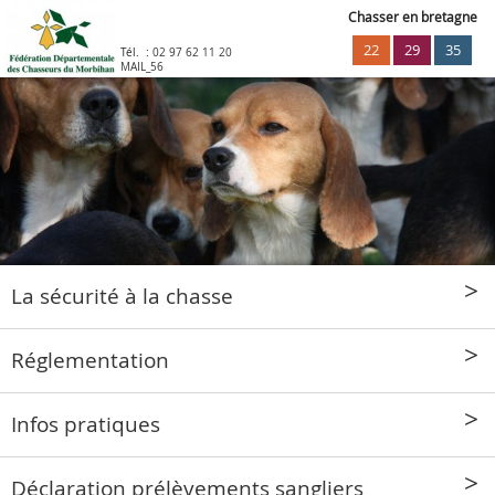
Chasser en bretagne
22
29
35
Tél. :
02 97 62 11 20
MAIL_56
La sécurité à la chasse
Réglementation
Infos pratiques
Déclaration prélèvements sangliers