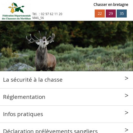
Chasser en bretagne
22
29
35
Tél. :
02 97 62 11 20
MAIL_56
La sécurité à la chasse
Réglementation
Infos pratiques
Déclaration prélèvements sangliers