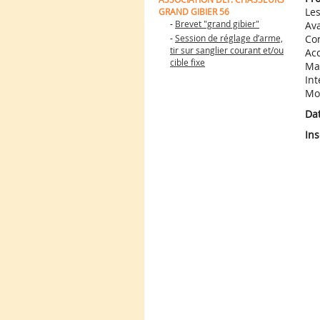
Les
GRAND GIBIER 56
-
Brevet "grand gibier"
Ava
-
Session de réglage d’arme,
Co
tir sur sanglier courant et/ou
Ac
cible fixe
Ma
Int
Mo
Da
Ins