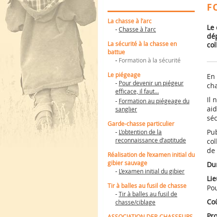
Lire la suite
L’ADMINISTRATION
CYNÉGÉTI
F
Dates d’ouverture et
Les animaux
Lire la sui
Lire la sui
(2019-2025)
Lire la suite
de fermeture de la
ESOD
La chasse à l’arc
chasse en Morbihan
Organisation
Le
-
Chasse à l’arc
Dates d’ouverture et
trap tempor
dé
Lire la suite
Lire la suite
de fermeture de la
Usage du fe
La sécurité à la chasse en
col
Lire la sui
Lire la sui
chasse 2026/2027 en
de la protec
battue
Les missions
Morbihan
biens et des
-
Formation à la sécurité
Le conseil
L’usage des appeaux
personnes
Lire la sui
d’administration
et des appelants pour
Le piégeage
En
la chasse de certains
Le personnel
-
Pour devenir un piégeur
cha
corvidés est autorisé
efficace, il faut...
Les chiffres clés
PIGEON RAMIER :
Il 
-
Formation au piégeage du
Notre siège social à
APPELANTS VIVANTS
aid
sanglier
Vannes
AUTORISES
sé
Notre centre de
Garde-chasse particulier
formation à St-Jean-
Pu
-
L’obtention de la
Brévelay
reconnaissance d’aptitude
col
Les étangs du Petit et
de 
du Grand Loc’h à
Réalisation de l’examen initial du
GUIDEL
gibier sauvage
Du
Bretagne, biodiversité
-
L’examen initial du gibier
et agriculture
Lie
Tir à balles au fusil de chasse
Pou
LES LANDES DU
-
Tir à balles au fusil de
CRANO : présentation
Co
chasse/ciblage
générale
Pr
ASSOCIATION DEP. CHASSEURS