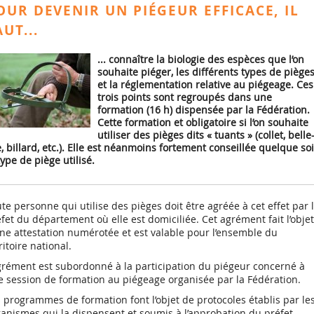
Lire la suite
Revue "Je chasse en
Arrêté ministériel du
La sécurité
PREMIERS 
2026
d’autoristion de tir
PANNEAUX
QUE
SUSCEPTIBLES
OUR DEVENIR UN PIÉGEUR EFFICACE, IL
 classés
te
te
Morbihan"
28/06/2016 - 1er
des préocc
D’ECHINO
estival du sanglier en
SIGNALISA
D’OCCASIONNER
Bilan des
groupe
des chasse
ALVEOLAIR
Morbihan 2024
DES DÉGÂTS (ESOD)
AUT...
Formation pour les
prélèvements "lièvre"
SECURITE : 
RENARD E
 d’un ball
responsables de
Arrêté ministériel du
Les pièges 
en ligne
Les prélèvements de
REGISTRE D
MORBIHA
aire
battues
3/07/2019 - 2ème
la Fédérati
sangliers
EST OBLIG
Pour devenir un
Les dégâts causés aux
groupe
Recrudesce
... connaître la biologie des espèces que l’on
u en vue
Les battues
Demande
te
te
La règlementation sur
Lire la suite
Lire la suite
Lire la sui
piégeur efficace, il
cultures
humains de
souhaite piéger, les différents types de piège
tion des
d’autorisation de
L’examen....
Les imprimé
Lire la sui
les armes est...
faut...
Sacs de ve
en France
Les dégâts non
et la réglementation relative au piégeage. Ces
chasser le sanglier du
sociétés de
Modalités générales
CAMERAS SUR LES
Formation au
soumis à
Jalons
te
1 avril au 31 mai 2025
trois points sont regroupés dans une
Demande d
ARMES :
piégeage du sanglier
indemnisation
Le piégeage
Inscription à l’examen
formation (16 h) dispensée par la Fédération.
Panneaux r
SIREN/SIRE
INTERDICTION
du permis de chasser
signalisatio
Attestation de meute
Cette formation et obligatoire si l’on souhaite
Enregistre
RAPPEL : LES
temporaire
Les formations
utiliser des pièges dits « tuants » (collet, belle
Régulation du lapin de
création, m
CONDITIONS DE
préalables à l’examen
garenne
e, billard, etc.). Elle est néanmoins fortement conseillée quelque soi
et mise à j
STOCKAGE ET DE
Memento poste de
association
type de piège utilisé.
TRANSPORT DES
Demande
battue
ARMES DE CHASSE
d’autorisation de
destruction d’animaux
susceptibles
d’occasionner des
te personne qui utilise des pièges doit être agréée à cet effet par 
dégâts
fet du département où elle est domiciliée. Cet agrément fait l’objet
Demande
ne attestation numérotée et est valable pour l’ensemble du
d’autorisation de tir
ritoire national.
estival du sanglier en
Morbihan 2022
grément est subordonné à la participation du piégeur concerné à
Le déterrage
 session de formation au piégeage organisée par la Fédération.
 programmes de formation font l’objet de protocoles établis par le
anismes qui la dispensent et soumis à l’approbation du préfet.