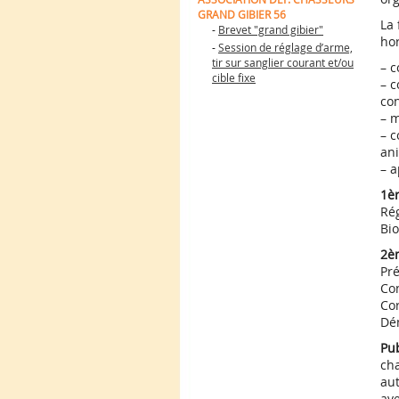
GRAND GIBIER 56
La 
-
Brevet "grand gibier"
hor
-
Session de réglage d’arme,
tir sur sanglier courant et/ou
– c
cible fixe
– c
con
– m
– 
an
– a
1è
Rég
Bio
2è
Pré
Co
Cor
Dé
Pu
cha
aut
ave