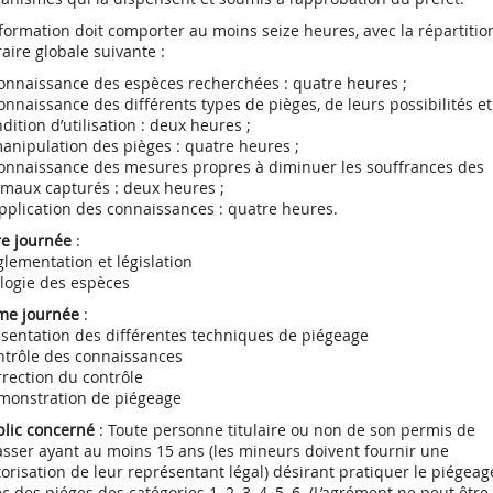
formation doit comporter au moins seize heures, avec la répartitio
aire globale suivante :
onnaissance des espèces recherchées : quatre heures ;
onnaissance des différents types de pièges, de leurs possibilités et
dition d’utilisation : deux heures ;
anipulation des pièges : quatre heures ;
connaissance des mesures propres à diminuer les souffrances des
imaux capturés : deux heures ;
pplication des connaissances : quatre heures.
re journée
:
lementation et législation
logie des espèces
me journée
:
sentation des différentes techniques de piégeage
ntrôle des connaissances
rection du contrôle
monstration de piégeage
blic concerné
: Toute personne titulaire ou non de son permis de
sser ayant au moins 15 ans (les mineurs doivent fournir une
orisation de leur représentant légal) désirant pratiquer le piégeag
c des piéges des catégories 1, 2, 3, 4, 5, 6. (L’agrément ne peut être