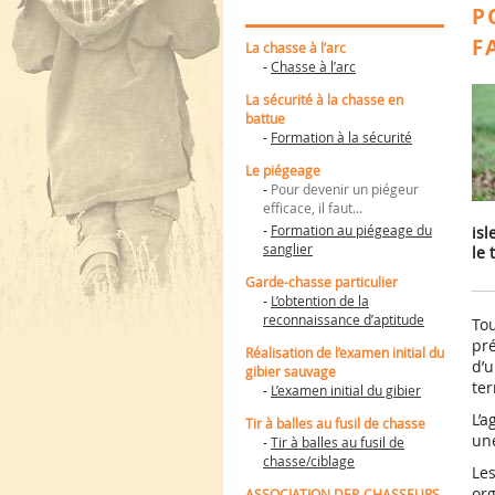
Lire la suite
L’ADMINISTRATION
CYNÉGÉTI
P
Dates d’ouverture et
Les animaux
Lire la sui
Lire la sui
(2019-2025)
Lire la suite
de fermeture de la
ESOD
F
La chasse à l’arc
chasse en Morbihan
Organisation
-
Chasse à l’arc
Dates d’ouverture et
trap tempor
Lire la suite
Lire la suite
de fermeture de la
Usage du fe
La sécurité à la chasse en
Lire la sui
Lire la sui
chasse 2026/2027 en
de la protec
battue
Les missions
Morbihan
biens et des
-
Formation à la sécurité
Le conseil
L’usage des appeaux
personnes
Lire la sui
d’administration
et des appelants pour
Le piégeage
la chasse de certains
Le personnel
-
Pour devenir un piégeur
corvidés est autorisé
efficace, il faut...
Les chiffres clés
PIGEON RAMIER :
-
Formation au piégeage du
isl
Notre siège social à
APPELANTS VIVANTS
sanglier
Vannes
le 
AUTORISES
Notre centre de
Garde-chasse particulier
formation à St-Jean-
-
L’obtention de la
Brévelay
reconnaissance d’aptitude
Tou
Les étangs du Petit et
pré
du Grand Loc’h à
Réalisation de l’examen initial du
d’u
GUIDEL
gibier sauvage
ter
Bretagne, biodiversité
-
L’examen initial du gibier
et agriculture
L’a
Tir à balles au fusil de chasse
LES LANDES DU
une
-
Tir à balles au fusil de
CRANO : présentation
chasse/ciblage
générale
Les
org
ASSOCIATION DEP. CHASSEURS