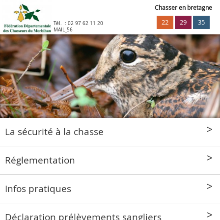
Chasser en bretagne
22
29
35
Tél. :
02 97 62 11 20
MAIL_56
La sécurité à la chasse
Réglementation
Infos pratiques
Déclaration prélèvements sangliers